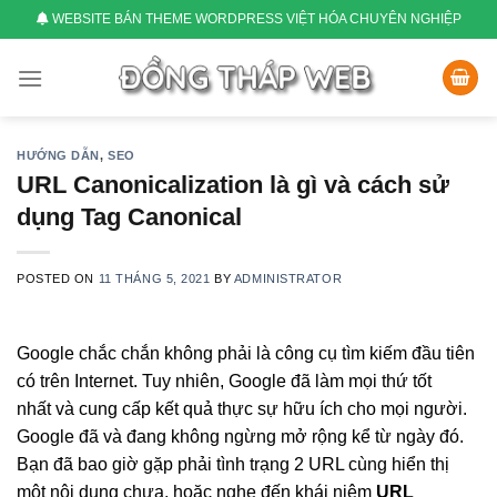
Skip
WEBSITE BÁN THEME WORDPRESS VIỆT HÓA CHUYÊN NGHIỆP
to
content
HƯỚNG DẪN
,
SEO
URL Canonicalization là gì và cách sử
dụng Tag Canonical
POSTED ON
11 THÁNG 5, 2021
BY
ADMINISTRATOR
Google chắc chắn không phải là công cụ tìm kiếm đầu tiên
có trên Internet. Tuy nhiên, Google đã làm mọi thứ tốt
nhất và cung cấp kết quả thực sự hữu ích cho mọi người.
Google đã và đang không ngừng mở rộng kể từ ngày đó.
Bạn đã bao giờ gặp phải tình trạng 2 URL cùng hiển thị
một nội dung chưa, hoặc nghe đến khái niệm
URL