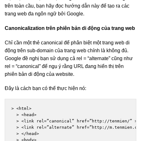
trên toàn cầu, bạn hãy đọc hướng dẫn này để tạo ra các
trang web đa ngôn ngữ bởi Google.
Canonicalization trên phiên bản di động của trang web
Chỉ cần một thẻ canonical để phân biệt một trang web di
động trên sub-domain của trang web chính là không đủ.
Google đề nghị bạn sử dụng cả rel = “alternate” cũng như
rel = “canonical” để ngụ ý rằng URL đang hiển thị trên
phiên bản di động của website.
Đây là cách bạn có thể thực hiện nó:
> <html>

  > <head>

  > <link rel=”canonical” href=”http://tenmien/” >

  > <link rel=”alternate” href=”http://m.tenmien.com
  > </head>

  > <body>