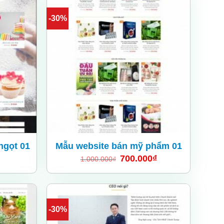
-30%
Add
Add
to
to
wishlist
wishlist
ngọt 01
Mẫu website bán mỹ phẩm 01
700.000
₫
1.000.000
₫
-30%
Add
Add
to
to