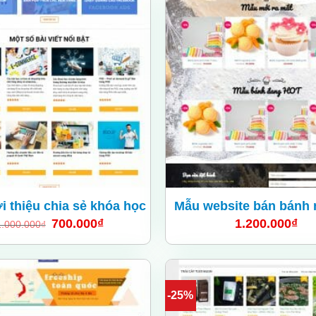
Add
to
wishlist
i thiệu chia sẻ khóa học
Mẫu website bán bánh 
700.000
₫
1.200.000
₫
1.000.000
₫
-25%
Add
to