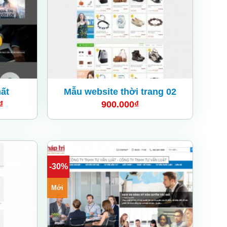
hất
Mẫu website thời trang 02
₫
900.000
₫
-30%
Add
Add
to
to
wishlist
wishlist
Mới