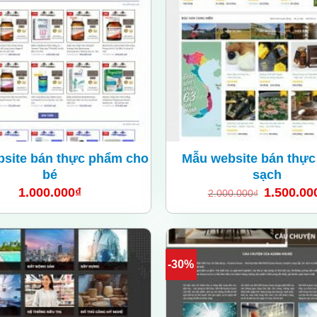
wishlist
site bán thực phẩm cho
Mẫu website bán thự
bé
sạch
1.000.000
₫
1.500.00
2.000.000
₫
-30%
Add
to
wishlist