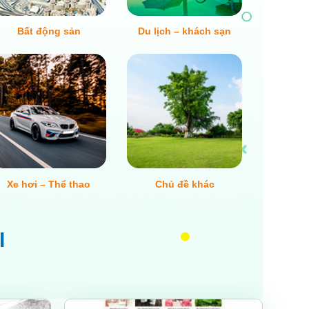
Bất động sản
Du lịch – khách sạn
Xe hơi – Thể thao
Chủ đề khác
I