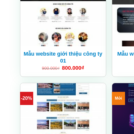
Mẫu website giới thiệu công ty
Mẫu we
01
800.000
₫
900.000
₫
-20%
Mới
Add
to
wishlist