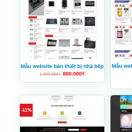
wishlist
Mẫu web
Mẫu website bán thiết bị nhà bếp
800.000
₫
1.000.000
₫
-11%
Add
to
wishlist