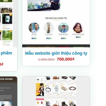
wishlist
wishlist
c phẩm
Mẫu website giới thiệu công ty
700.000
₫
1.000.000
₫
0
₫
Add
Add
to
to
wishlist
wishlist