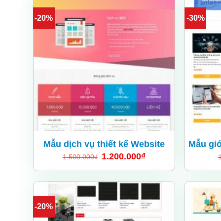
-20%
-30%
Add
to
wishlist
Mẫu dịch vụ thiết kế Website
Mẫu giớ
1.200.000
₫
1.500.000
₫
-20%
Add
to