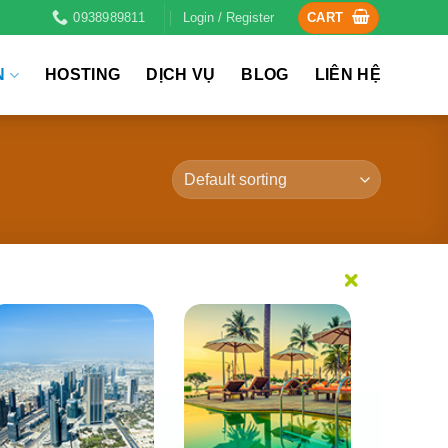
0938989811
Login / Register
CART
N
HOSTING
DỊCH VỤ
BLOG
LIÊN HỆ