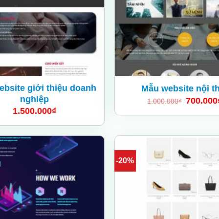
bsite giới thiệu doanh
Mẫu website nội t
nghiệp
700.000
1.000.000
₫
1.500.000
₫
-20%
Add
to
wishlist