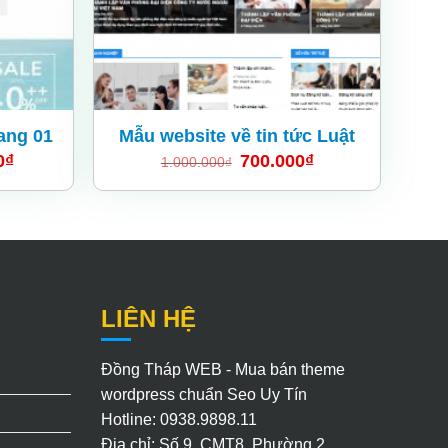
rang 01
Mẫu website về tin tức Luật
0
₫
700.000
₫
1.000.000
₫
LIÊN HỆ
Đồng Tháp WEB - Mua bán theme
wordpress chuẩn Seo Uy Tín
Hotline: 0938.9898.11
Địa chỉ: Số 9, CMT8, Phường 2,