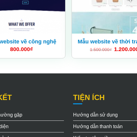
website về công nghệ
Mẫu website về thời t
800.000
₫
1.200.00
1.500.000
₫
KẾT
TIỆN ÍCH
thường gặp
Hướng dẫn sử dụng
diện
Hướng dẫn thanh toán