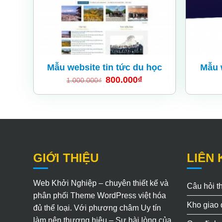
Mẫu website tin tức du học
Mẫu 
800.000
₫
1.000.000
₫
GIỚI THIỆU
LIÊN 
Web Khởi Nghiệp – chuyên thiết kế và
Câu hỏi 
phân phối Theme WordPress việt hóa
Kho giao 
đủ thể loại. Với phương châm Uy tín
làm nên thương hiệu – Sự hài lòng của