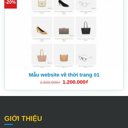
-20%
Add
to
wishlist
Mẫu website về thời trang 01
1.200.000
₫
1.500.000
₫
GIỚI THIỆU