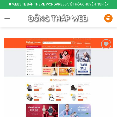
Skip
WEBSITE BÁN THEME WORDPRESS VIỆT HÓA CHUYÊN NGHIỆP
to
content
Add
to
wishlist