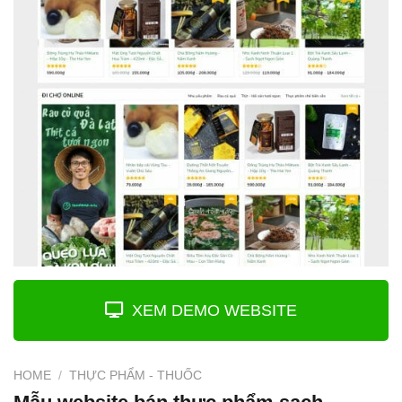
XEM DEMO WEBSITE
HOME
/
THỰC PHẨM - THUỐC