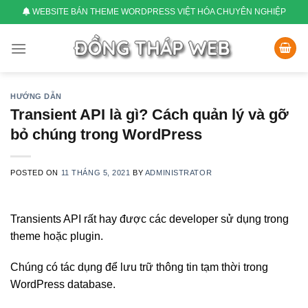
Skip
WEBSITE BÁN THEME WORDPRESS VIỆT HÓA CHUYÊN NGHIỆP
to
content
HƯỚNG DẪN
Transient API là gì? Cách quản lý và gỡ
bỏ chúng trong WordPress
POSTED ON
11 THÁNG 5, 2021
BY
ADMINISTRATOR
Transients API rất hay được các developer sử dụng trong
theme hoặc plugin.
Chúng có tác dụng để lưu trữ thông tin tạm thời trong
WordPress database.