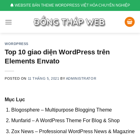
Skip
WEBSITE BÁN THEME WORDPRESS VIỆT HÓA CHUYÊN NGHIỆP
to
content
WORDPRESS
Top 10 giao diện WordPress trên
Elements Envato
POSTED ON
11 THÁNG 5, 2021
BY
ADMINISTRATOR
Mục Lục
Blogosphere – Multipurpose Blogging Theme
Munfarid – A WordPress Theme For Blog & Shop
Zox News – Professional WordPress News & Magazine