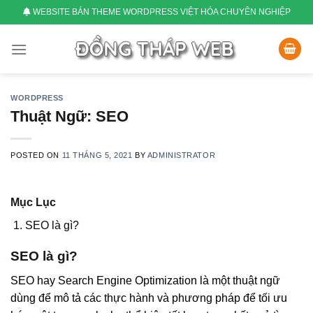
Skip
WEBSITE BÁN THEME WORDPRESS VIỆT HÓA CHUYÊN NGHIỆP
to
content
WORDPRESS
Thuật Ngữ: SEO
POSTED ON
11 THÁNG 5, 2021
BY
ADMINISTRATOR
Mục Lục
SEO là gì?
SEO là gì?
SEO hay Search Engine Optimization là một thuật ngữ
dùng để mô tả các thực hành và phương pháp để tối ưu