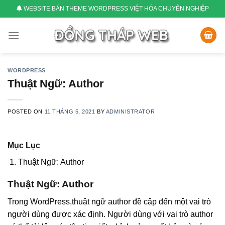
Skip
WEBSITE BÁN THEME WORDPRESS VIỆT HÓA CHUYÊN NGHIỆP
to
content
WORDPRESS
Thuật Ngữ: Author
POSTED ON
11 THÁNG 5, 2021
BY
ADMINISTRATOR
Mục Lục
Thuật Ngữ: Author
Thuật Ngữ: Author
Trong WordPress,thuật ngữ author đề cập đến một vai trò
người dùng được xác định. Người dùng với vai trò author