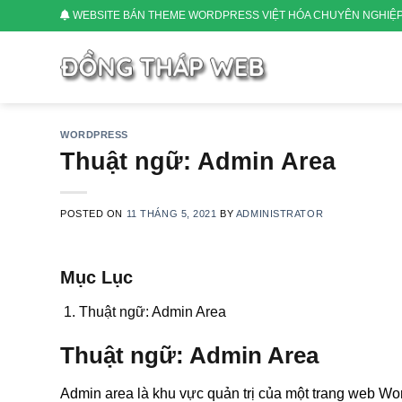
Skip
WEBSITE BÁN THEME WORDPRESS VIỆT HÓA CHUYÊN NGHIỆ
to
content
WORDPRESS
Thuật ngữ: Admin Area
POSTED ON
11 THÁNG 5, 2021
BY
ADMINISTRATOR
Mục Lục
Thuật ngữ: Admin Area
Thuật ngữ: Admin Area
Admin area là khu vực quản trị của một trang web Wo