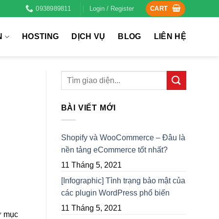
0938989811
Login / Register
CART
N
HOSTING
DỊCH VỤ
BLOG
LIÊN HỆ
BÀI VIẾT MỚI
Shopify và WooCommerce – Đâu là
nền tảng eCommerce tốt nhất?
11 Tháng 5, 2021
[Infographic] Tình trạng bảo mật của
các plugin WordPress phổ biến
11 Tháng 5, 2021
ư mục