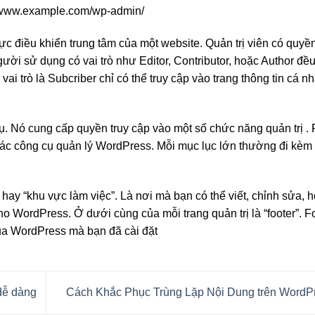
://www.example.com/wp-admin/
 điều khiển trung tâm của một website. Quản trị viên có quyền
ười sử dụng có vai trò như Editor, Contributor, hoặc Author đều
ai trò là Subcriber chỉ có thể truy cập vào trang thông tin cá n
cụ. Nó cung cấp quyền truy cập vào một số chức năng quản trị .
 các công cụ quản lý WordPress. Mỗi mục lục lớn thường đi kèm
hay “khu vực làm việc”. Là nơi mà bạn có thể viết, chỉnh sửa, 
ho WordPress. Ở dưới cùng của mỗi trang quản trị là “footer”. F
ủa WordPress mà bạn đã cài đặt
dễ dàng
Cách Khắc Phục Trùng Lặp Nội Dung trên WordP