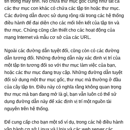
tin trong máy tính. Nó chứa thư mục gốc cũng như tất cả
các thư mục con khác có chứa các tập tin hoặc thư mục.
Các đường dẫn được sử dụng rộng rãi trong các hệ thống
điều hành để đại diện cho các mối liên kết của tập tin và
thư mục. Chúng cũng cần thiết cho các hoạt động của
mạng Internet và mẫu cơ sở của các URL.
Ngoài các đường dẫn tuyệt đối, cũng còn có các đường
dẫn tương đối. Những đường dẫn này xác định vị trí của
một tập tin tương đối so với thư mục làm việc của bạn,
hoặc các thư mục đang truy cập. Những đường dẫn tuyệt
đối sử dụng một thư mục gốc, thư mục mà thường ở đầu
của cây tập tin. Điều này có nghĩa rằng không quan trọng
thư mục mà bạn đang mở là gì, bạn vẫn luôn có thể sử
dụng đường dẫn này để xác định vị trí một nguồn tài
nguyên trên hệ thống.
Để cung cấp cho bạn một số ví dụ, trong các hệ điều hành
vận hành cơ sở Linux và Unix và các web server các