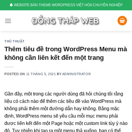
Skip
WEBSITE BÁN THEME WORDPRESS VIỆT HÓA CHUYÊN NGHIỆP
to
content
THỦ THUẬT
Thêm tiêu đề trong WordPress Menu mà
không cần liên kết đến một trang
POSTED ON
11 THÁNG 5, 2021
BY
ADMINISTRATOR
Gần đây, một trong các người dùng đã hỏi chúng tôi rằng
liệu có cách nào để thêm các tiêu đề vào WordPress mà
không phải thêm một đường dẫn hay không. Bằng mặc
định, WordPress menu sẽ yêu cầu mỗi mục menu phải
được liên kết đến một Page hoặc một custom link tùy ý nào
đó. Tuy nhiên khi tạo ra một menu thả xuống, bạn có thể