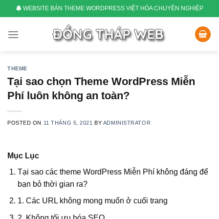
Skip
WEBSITE BÁN THEME WORDPRESS VIỆT HÓA CHUYÊN NGHIỆP
to
content
THEME
Tại sao chọn Theme WordPress Miễn
Phí luôn không an toàn?
POSTED ON
11 THÁNG 5, 2021
BY
ADMINISTRATOR
Mục Lục
Tại sao các theme WordPress Miễn Phí không đáng để
bạn bỏ thời gian ra?
1. Các URL không mong muốn ở cuối trang
2. Không tối ưu hóa SEO