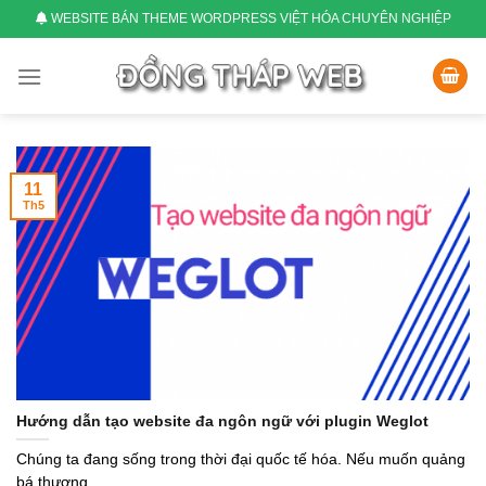
Skip
WEBSITE BÁN THEME WORDPRESS VIỆT HÓA CHUYÊN NGHIỆP
to
content
11
Th5
Hướng dẫn tạo website đa ngôn ngữ với plugin Weglot
Chúng ta đang sống trong thời đại quốc tế hóa. Nếu muốn quảng
bá thương