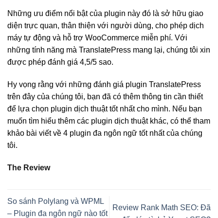
Những ưu điểm nổi bật của plugin này đó là sở hữu giao
diện trực quan, thân thiện với người dùng, cho phép dịch
máy tự động và hỗ trợ WooCommerce miễn phí. Với
những tính năng mà TranslatePress mang lại, chúng tôi xin
được phép đánh giá 4,5/5 sao.
Hy vọng rằng với những đánh giá plugin TranslatePress
trên đây của chúng tôi, bạn đã có thêm thông tin cần thiết
để lựa chọn plugin dịch thuật tốt nhất cho mình. Nếu bạn
muốn tìm hiểu thêm các plugin dịch thuật khác, có thể tham
khảo bài viết về 4 plugin đa ngôn ngữ tốt nhất của chúng
tôi.
The Review
So sánh Polylang và WPML
Review Rank Math SEO: Đã
– Plugin đa ngôn ngữ nào tốt