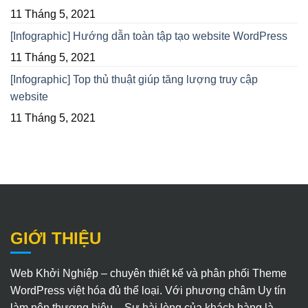
11 Tháng 5, 2021
[Infographic] Hướng dẫn toàn tập tạo website WordPress
11 Tháng 5, 2021
[Infographic] Top thủ thuật giúp tăng lượng truy cập
website
11 Tháng 5, 2021
GIỚI THIỆU
Web Khởi Nghiệp – chuyên thiết kế và phân phối Theme
WordPress việt hóa đủ thể loại. Với phương châm Uy tín
làm nên thương hiệu – Sự hài lòng của khách hàng là