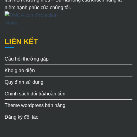
niềm hạnh phúc của chúng tôi.
LIÊN KẾT
Câu hỏi thường gặp
Kho giao diện
Quy định sử dụng
Chính sách đổi trả/hoàn tiền
Theme wordpress bán hàng
Đăng ký đối tác