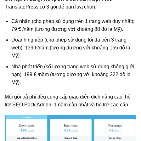
TranslatePress có 3 gói để bạn lựa chọn:
Cá nhân (cho phép sử dụng trên 1 trang web duy nhất):
79 € /năm (tương đương với khoảng 88 đô la Mỹ).
Doanh nghiệp (cho phép sử dụng tối đa trên 3 trang
web): 139 €/năm (tương đương với khoảng 155 đô la
Mỹ)
Nhà phát triển (số lượng trang web sử dụng không giới
hạn): 199 € /năm (tương đương với khoảng 222 đô la
Mỹ).
Mỗi gói trả phí đều cung cấp giao diện dịch nâng cao, hỗ
trợ SEO Pack Addon, 1 năm cập nhật và hỗ trợ cao cấp.