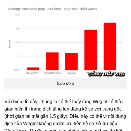
Biểu đồ 2
Với biểu đồ này, chúng ta có thể thấy rằng Weglot có thời
gian hiển thị trang dịch tăng lên đáng kể so với trang gốc
(thời gian tải mất gần 1,5 giây). Điều này có thể vì nội dung
dịch của Weglot không được lưu trên hệ cơ sở dữ liệu
WordPress. Do đó, plugin cần nhiều thời gian hơn để kết