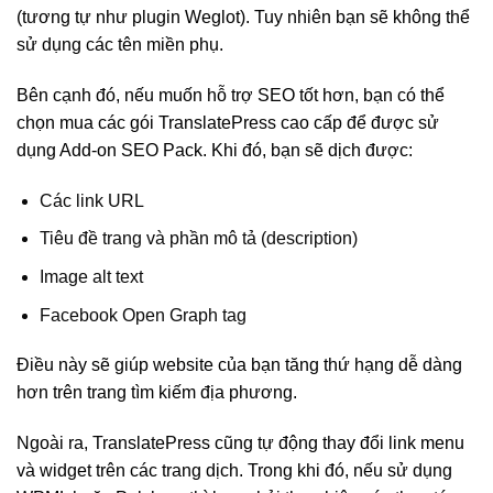
(tương tự như plugin Weglot). Tuy nhiên bạn sẽ không thể
sử dụng các tên miền phụ.
Bên cạnh đó, nếu muốn hỗ trợ SEO tốt hơn, bạn có thể
chọn mua các gói TranslatePress cao cấp để được sử
dụng Add-on SEO Pack. Khi đó, bạn sẽ dịch được:
Các link URL
Tiêu đề trang và phần mô tả (description)
Image alt text
Facebook Open Graph tag
Điều này sẽ giúp website của bạn tăng thứ hạng dễ dàng
hơn trên trang tìm kiếm địa phương.
Ngoài ra, TranslatePress cũng tự động thay đổi link menu
và widget trên các trang dịch. Trong khi đó, nếu sử dụng