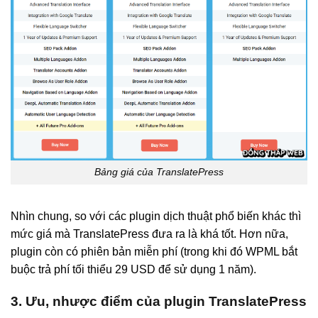
Bảng giá của TranslatePress
Nhìn chung, so với các plugin dịch thuật phổ biến khác thì
mức giá mà TranslatePress đưa ra là khá tốt. Hơn nữa,
plugin còn có phiên bản miễn phí (trong khi đó WPML bắt
buộc trả phí tối thiểu 29 USD để sử dụng 1 năm).
3. Ưu, nhược điểm của plugin TranslatePress