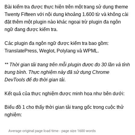
Bài kiểm tra được thực hiện trên một trang sử dụng theme
Twenty Fifteen với nội dung khoảng 1.600 từ và không cài
đặt thêm một plugin nào khác ngoại trừ plugin đa ngôn
ngữ đang được kiểm tra.
Các plugin đa ngôn ngữ được kiểm tra bao gồm:
TranslatePress, Weglot, Polylang và WPML.
** Thời gian tải trang trên mỗi plugin được đo 30 lần và tính
trung bình. Thực nghiệm này đã sử dụng Chrome
DevTools để đo thời gian tải.
Kết quả của thực nghiệm được minh họa như bên dưới:
Biểu đồ 1 cho thấy thời gian tải trang gốc trong cuộc thử
nghiệm: