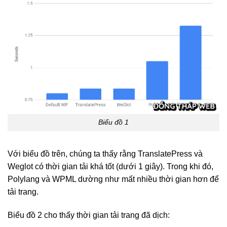
Biểu đồ 1
Với biểu đồ trên, chúng ta thấy rằng
TranslatePress và
Weglot có thời gian tải khá tốt (dưới 1 giây). Trong khi đó,
Polylang và WPML dường như mất nhiều thời gian hơn để
tải trang.
Biểu đồ 2 cho thấy thời gian tải trang đã dịch: