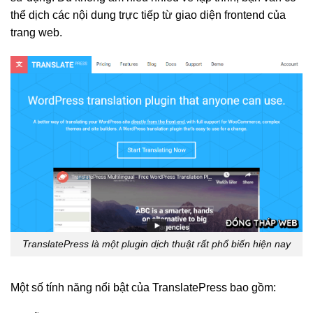
thể dịch các nội dung trực tiếp từ giao diện frontend của
trang web.
TranslatePress là một plugin dịch thuật rất phổ biến hiện nay
Một số tính năng nổi bật của TranslatePress bao gồm: