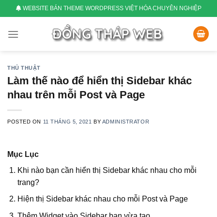
Skip
WEBSITE BÁN THEME WORDPRESS VIỆT HÓA CHUYÊN NGHIỆP
to
content
THỦ THUẬT
Làm thế nào để hiển thị Sidebar khác
nhau trên mỗi Post và Page
POSTED ON
11 THÁNG 5, 2021
BY
ADMINISTRATOR
Mục Lục
Khi nào bạn cần hiển thị Sidebar khác nhau cho mỗi
trang?
Hiện thị Sidebar khác nhau cho mỗi Post và Page
Thêm Widget vào Sidebar bạn vừa tạo