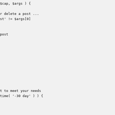
$cap, $args ) {

r delete a post ...

st' != $args[0]

post

t to meet your needs

time( '-30 day' ) ) {
