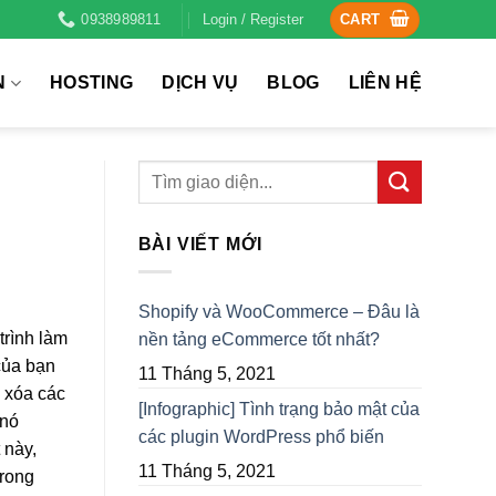
0938989811
Login / Register
CART
N
HOSTING
DỊCH VỤ
BLOG
LIÊN HỆ
BÀI VIẾT MỚI
Shopify và WooCommerce – Đâu là
trình làm
nền tảng eCommerce tốt nhất?
của bạn
11 Tháng 5, 2021
c xóa các
[Infographic] Tình trạng bảo mật của
 nó
các plugin WordPress phổ biến
 này,
11 Tháng 5, 2021
trong