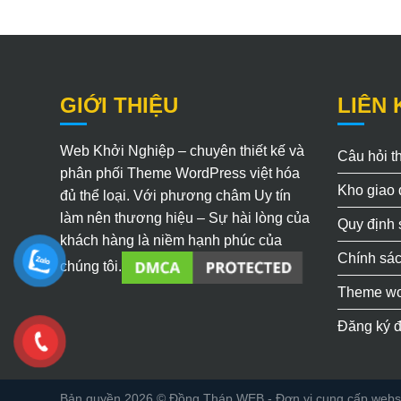
GIỚI THIỆU
LIÊN 
Web Khởi Nghiệp – chuyên thiết kế và
Câu hỏi 
phân phối Theme WordPress việt hóa
Kho giao 
đủ thể loại. Với phương châm Uy tín
làm nên thương hiệu – Sự hài lòng của
Quy định
khách hàng là niềm hạnh phúc của
Chính sác
chúng tôi.
Theme wo
Đăng ký đ
Bản quyền 2026 ©
Đồng Tháp WEB
- Đơn vị cung cấp websit