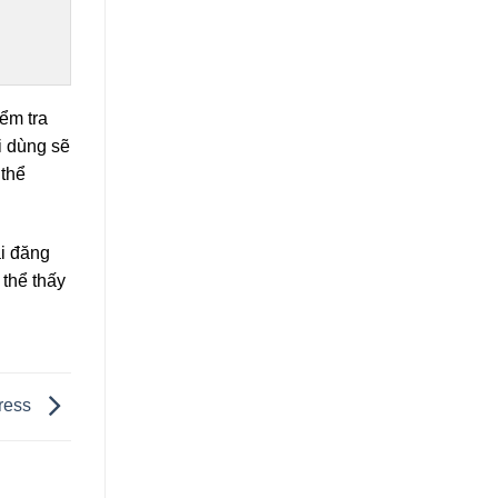
ểm tra
i dùng sẽ
 thể
ài đăng
thể thấy
ress