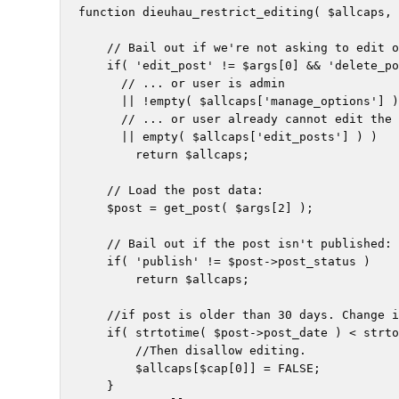
function dieuhau_restrict_editing( $allcaps, 
    // Bail out if we're not asking to edit o
    if( 'edit_post' != $args[0] && 'delete_po
      // ... or user is admin

      || !empty( $allcaps['manage_options'] )

      // ... or user already cannot edit the 
      || empty( $allcaps['edit_posts'] ) )

        return $allcaps;

    // Load the post data:

    $post = get_post( $args[2] );

    // Bail out if the post isn't published:

    if( 'publish' != $post->post_status )

        return $allcaps;

    //if post is older than 30 days. Change i
    if( strtotime( $post->post_date ) < strto
        //Then disallow editing.

        $allcaps[$cap[0]] = FALSE;

    }
