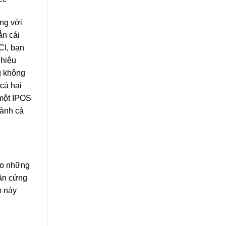
ng với
ẳn cái
CI, bạn
 hiệu
g không
cả hai
 một IPOS
dành cả
cho những
hần cứng
m này