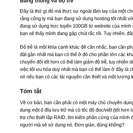
Băng thông và độ trễ
Đây là thứ gì đó mà thực sự ngoài tầm tay của một 
rằng công ty mà bạn đang sử dụng hosting tốt nhất v
đang sử dụng trực tuyến 100GB từ website của mình m
bạn sẽ thấy mình đang gặp chút rắc rối. Tuy nhiên, đây
Độ trễ là một khía cạnh khác để cân nhắc, bạn cần p
đặt gần nhất mà bạn có thể ở đó cho phần lớn các khá
chuyển đổi tốt hơn có thể làm giảm độ trễ, tuy nhiên 
việc tối ưu hóa duy nhất mà bạn có thể làm ở đây là 
nó nếu bạn có các tài nguyên cần thiết và một lượng 
Tóm tắt
Về cơ bản, bạn cần phải có một máy chủ chuyên dụn
dụng một ổ đĩa lưu trữ mà có tốc độ đọc/viết (tốt hơn
trợ cho thiết lập RAID, tìm kiếm phần cứng của mình đ
người mà sẽ sử dụng nó. Đơn giản, đúng không?