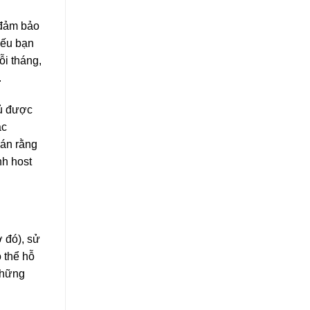
 đảm bảo
Nếu bạn
ỗi tháng,
.
hủ được
ác
oán rằng
nh host
 đó), sử
 thể hỗ
 những