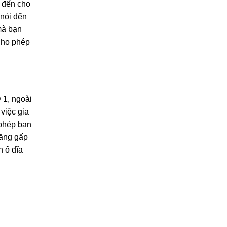
m đến cho
 nói đến
mà bạn
 cho phép
 1, ngoài
việc gia
 phép bạn
 tăng gấp
n ổ đĩa