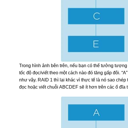
Trong hình ảnh bên trên, nếu bạn có thể tưởng tượng ch
tốc độ đọc/viết theo một cách nào đó tăng gấp đôi. “A” đ
như vậy. RAID 1 thì lại khác vì thực tế là nó sao chép 
đọc hoặc viết chuỗi ABCDEF sẽ ít hơn trên các ổ đĩa 