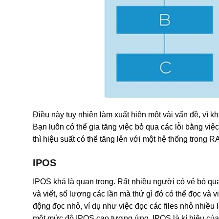
Điều này tuy nhiên làm xuất hiện một vài vấn đề, vì k
Bạn luôn có thể gia tăng việc bỏ qua các lỗi bằng việ
thì hiệu suất có thể tăng lên với một hệ thống trong R
IPOS
IPOS khá là quan trọng. Rất nhiều người có vẻ bỏ qua
và viết, số lượng các lần mà thứ gì đó có thể đọc và 
động đọc nhỏ, ví dụ như việc đọc các files nhỏ nhiều l
một mức độ IPOS cao tương ứng. IPOS là kí hiệu của 