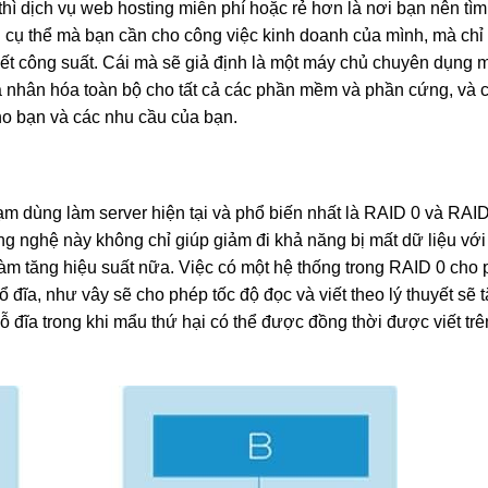
ì dịch vụ web hosting miễn phí hoặc rẻ hơn là nơi bạn nên tì
u cụ thể mà bạn cần cho công việc kinh doanh của mình, mà chỉ
ết công suất. Cái mà sẽ giả định là một máy chủ chuyên dụng 
 cá nhân hóa toàn bộ cho tất cả các phần mềm và phần cứng, và
ho bạn và các nhu cầu của bạn.
 dùng làm server hiện tại và phổ biến nhất là RAID 0 và RAID
ng nghệ này không chỉ giúp giảm đi khả năng bị mất dữ liệu với 
làm tăng hiệu suất nữa. Việc có một hệ thống trong RAID 0 cho
i ổ đĩa, như vây sẽ cho phép tốc độ đọc và viết theo lý thuyết sẽ
t ỗ đĩa trong khi mẩu thứ hại có thể được đồng thời được viết trê