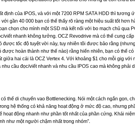
hất định của IPOS, và với một 7200 RPM SATA HDD thì tương ứ
với gần 40 000 bạn có thể thấy rõ ràng một hiệu suất tốt hơn h
 bạn chọn cho mình một SSD mà kết nối với bo mạch chủ qua P
đọc/viết nhanh không tưởng. OCZ Revodrive mà có thể cung cấp
ó được tốc độ tuyệt vời này, tuy nhiên tôi được bảo rằng (nhưn
ó được hoàn thành như thế nào) rằng hiển nhiên, bạn có thể có 
ất giữa hai cái là OCZ Vertex 4. Với khoảng $1 cho mỗi gig với
 cả nhu cầu đọc/viết nhanh và nhu cầu IPOS cao mà không phải 
ta có thể di chuyển vao Bottlenecking. Nói một cách ngắn gọn, 
đó trong hệ thống có khả năng hoạt động ở mức độ cao, nhưng p
thể hoạt động nhanh như phần tốt nhất của phần cứng. Khái niệ
hanh như một người chậm nhất trong nhóm”.