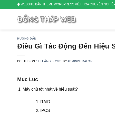
Skip
WEBSITE BÁN THEME WORDPRESS VIỆT HÓA CHUYÊN NGHIỆ
to
content
HƯỚNG DẪN
Điều Gì Tác Động Đến Hiệu 
POSTED ON
11 THÁNG 5, 2021
BY
ADMINISTRATOR
Mục Lục
Máy chủ tốt nhất về hiệu suất?
RAID
IPOS