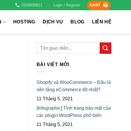
0938989811
Login / Register
CART
N
HOSTING
DỊCH VỤ
BLOG
LIÊN HỆ
BÀI VIẾT MỚI
Shopify và WooCommerce – Đâu là
nền tảng eCommerce tốt nhất?
11 Tháng 5, 2021
[Infographic] Tình trạng bảo mật của
các plugin WordPress phổ biến
11 Tháng 5, 2021