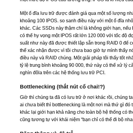
Một ổ đĩa lưu trữ được đánh giá qua một số lượng n
khoảng 100 IPOS. so sanh điều này với một ổ đĩa nhỏ 
khác. Các SSDs này thậm chí là không giới hạn, nếu
có thể hy vọng một IPOS rất lớn 120 000 với tốc độ 
suất như này đã được thiết lập sẵn trong RAID 0 để c
thể xác nhận được vì tôi chưa bao giờ tự mình thấy n
điều này và RAID chúng. Một giải pháp tôi thấy tốt nh
tỷ lệ trung bình khoảng 90 000, thứ này có thể xử lý
nghìn đôla trên các hệ thống lưu trữ PCI.
Bottlenecking (thắt nút cổ chai!?)
Giờ thì chúng ta đã có lưu trữ ở nơi khác rồi, chúng 
ai chưa biết thì bottlenecking là một nơi mà thứ gì 
khác lại giới hạn khả năng cho toàn bộ hệ thống có 
cũng tương tự với khái niệm “bạn chỉ có thể đi bộ n