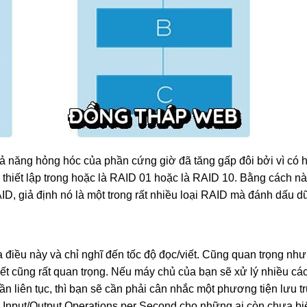
hả năng hỏng hóc của phần cứng giờ đã tăng gấp đôi bởi vì có ha
c thiết lập trong hoặc là RAID 01 hoặc là RAID 10. Bằng cách nà
AID, giả định nó là một trong rất nhiều loại RAID mà đánh dấu dữ
 điều này và chỉ nghĩ đến tốc độ đọc/viết. Cũng quan trọng như
viết cũng rất quan trọng. Nếu máy chủ của bạn sẽ xử lý nhiều cá
ần liên tục, thì bạn sẽ cần phải cân nhắc một phương tiện lưu t
Input/Output Operations per Second cho những ai còn chưa biế