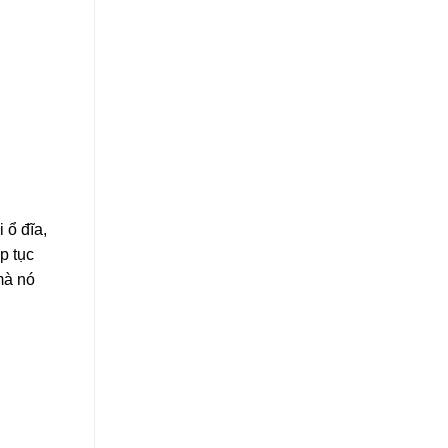
 ổ đĩa,
ếp tục
 mà nó
.