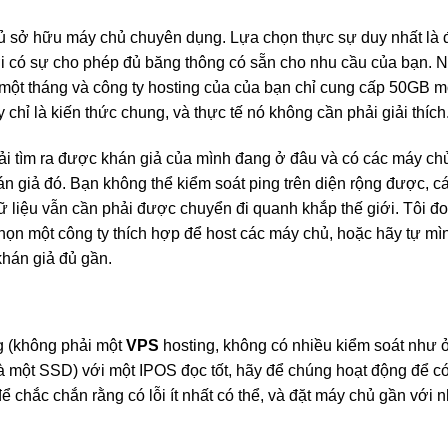
chủ sở hữu máy chủ chuyên dụng. Lựa chọn thực sự duy nhất là
ới có sự cho phép đủ băng thông có sẵn cho nhu cầu của bạn. 
ột tháng và công ty hosting của của bạn chỉ cung cấp 50GB m
 chỉ là kiến thức chung, và thực tế nó không cần phải giải thích
hải tìm ra được khán giả của mình đang ở đâu và có các máy c
n giả đó. Bạn không thể kiểm soát ping trên diện rộng được, c
dữ liệu vẫn cần phải được chuyển đi quanh khắp thế giới. Tôi đ
chọn một công ty thích hợp để host các máy chủ, hoặc hãy tự mì
khán giả đủ gần.
g (không phải một
VPS
hosting, không có nhiều kiểm soát như ở
 là một SSD) với một IPOS đọc tốt, hãy để chúng hoạt động để có
ể chắc chắn rằng có lỗi ít nhất có thể, và đặt máy chủ gần với