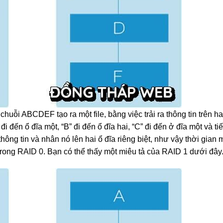
uỗi ABCDEF tạo ra một file, bằng việc trải ra thông tin trên hai
i đến ổ đĩa một, “B” đi đến ổ đĩa hai, “C” đi đến ở đĩa một và ti
thông tin và nhân nó lên hai ổ đĩa riêng biệt, như vậy thời gian
trong RAID 0. Bạn có thể thấy một miêu tả của RAID 1 dưới đây