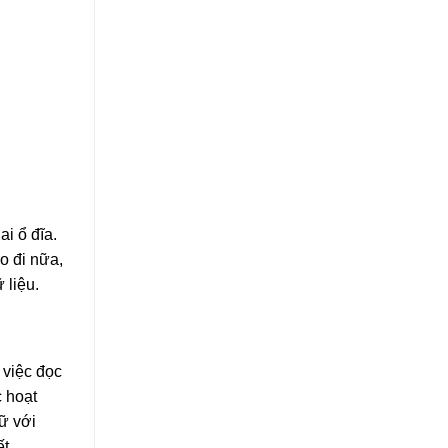
i ổ đĩa.
o đi nữa,
 liệu.
 việc đọc
c hoạt
rữ với
t.