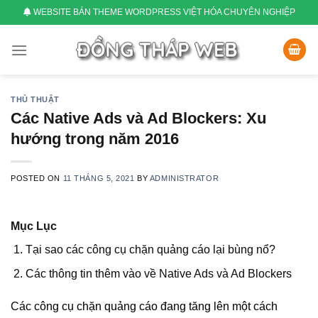
Skip
WEBSITE BÁN THEME WORDPRESS VIỆT HÓA CHUYÊN NGHIỆP
to
content
THỦ THUẬT
Các Native Ads và Ad Blockers: Xu
hướng trong năm 2016
POSTED ON
11 THÁNG 5, 2021
BY
ADMINISTRATOR
Mục Lục
Tại sao các công cụ chặn quảng cáo lại bùng nổ?
Các thông tin thêm vào về Native Ads và Ad Blockers
Các công cụ chặn quảng cáo đang tăng lên một cách