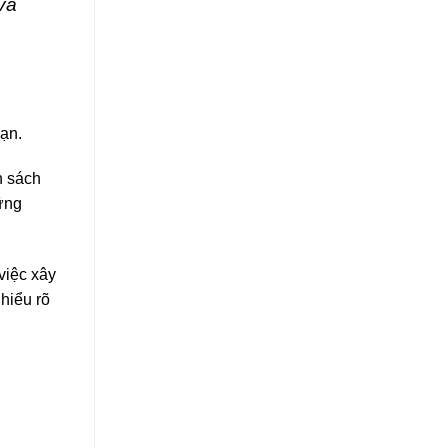
và
bạn.
h sách
ững
việc xây
 hiểu rõ