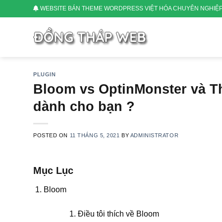
Skip
WEBSITE BÁN THEME WORDPRESS VIỆT HÓA CHUYÊN NGHIỆ
to
content
PLUGIN
Bloom vs OptinMonster và Thr
dành cho bạn ?
POSTED ON
11 THÁNG 5, 2021
BY
ADMINISTRATOR
Mục Lục
Bloom
Điều tôi thích về Bloom