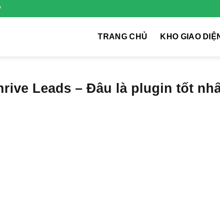
P
TRANG CHỦ
KHO GIAO DIỆ
ive Leads – Đâu là plugin tốt nhấ