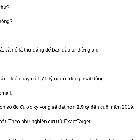
 chứ?
không?
ả, và nó là thứ đáng để bạn đầu tư thời gian.
iới – hiện nay có
1,71 tỷ
người dùng hoạt động.
email.
con số đó được kỳ vọng sẽ đạt hơn
2.9 tỷ
đến cuối năm 2019.
hất. Theo như nghiên cứu từ ExactTarget: