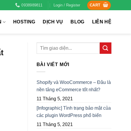
0938989811
Login / Register
CART
N
HOSTING
DỊCH VỤ
BLOG
LIÊN HỆ
t
BÀI VIẾT MỚI
Shopify và WooCommerce – Đâu là
nền tảng eCommerce tốt nhất?
11 Tháng 5, 2021
[Infographic] Tình trạng bảo mật của
các plugin WordPress phổ biến
11 Tháng 5, 2021