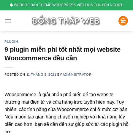
Skip
WEBSITE BÁN THEME WORDPRESS VIỆT HÓA CHUYÊN NGHIỆP
to
content
PLUGIN
9 plugin miễn phí tốt nhất mọi website
Woocommerce đều cần
POSTED ON
11 THÁNG 5, 2021
BY
ADMINISTRATOR
Woocommerce là giải pháp phổ biến để tạo website
thương mại điện tử và cửa hàng trực tuyến hiện nay. Tuy
nhiên, các tính năng của Woocommerce chỉ ở mức cơ bản.
Nếu muốn tạo gian hàng chuyên nghiệp với khả năng tùy
biến cao hơn, bạn sẽ cần đến sự giúp sức từ các plugin hỗ
trợ.