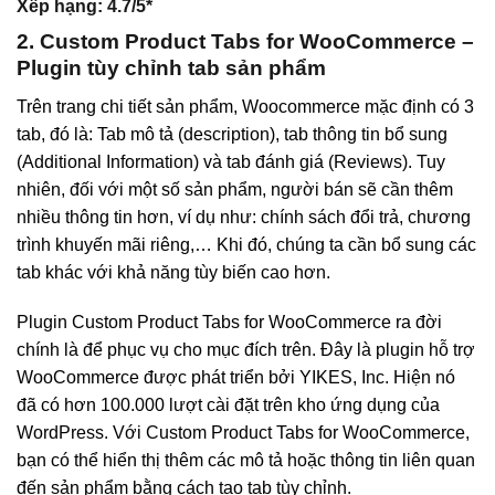
Xếp hạng:
4.7/5*
2. Custom Product Tabs for WooCommerce –
Plugin tùy chỉnh tab sản phẩm
Trên trang chi tiết sản phẩm, Woocommerce mặc định có 3
tab, đó là: Tab mô tả (description), tab thông tin bổ sung
(Additional Information) và tab đánh giá (Reviews). Tuy
nhiên, đối với một số sản phẩm, người bán sẽ cần thêm
nhiều thông tin hơn, ví dụ như: chính sách đổi trả, chương
trình khuyến mãi riêng,… Khi đó, chúng ta cần bổ sung các
tab khác với khả năng tùy biến cao hơn.
Plugin Custom Product Tabs for WooCommerce ra đời
chính là để phục vụ cho mục đích trên. Đây là plugin hỗ trợ
WooCommerce được phát triển bởi YIKES, Inc. Hiện nó
đã có hơn 100.000 lượt cài đặt trên kho ứng dụng của
WordPress. Với Custom Product Tabs for WooCommerce,
bạn có thể hiển thị thêm các mô tả hoặc thông tin liên quan
đến sản phẩm bằng cách tạo tab tùy chỉnh.