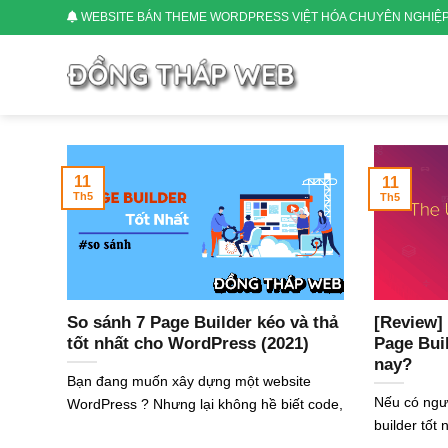
Skip
WEBSITE BÁN THEME WORDPRESS VIỆT HÓA CHUYÊN NGHIỆ
to
content
11
11
Th5
Th5
So sánh 7 Page Builder kéo và thả
[Review]
tốt nhất cho WordPress (2021)
Page Buil
nay?
Bạn đang muốn xây dựng một website
Nếu có ngườ
WordPress ? Nhưng lại không hề biết code,
builder tốt 