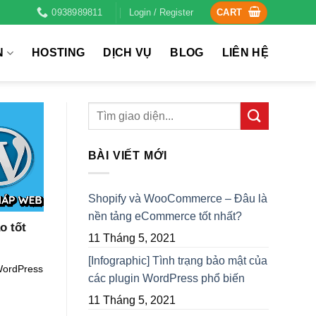
0938989811
Login / Register
CART
N
HOSTING
DỊCH VỤ
BLOG
LIÊN HỆ
BÀI VIẾT MỚI
Shopify và WooCommerce – Đâu là
nền tảng eCommerce tốt nhất?
o tốt
11 Tháng 5, 2021
[Infographic] Tình trạng bảo mật của
WordPress
các plugin WordPress phổ biến
11 Tháng 5, 2021