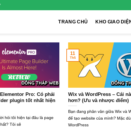
P
TRANG CHỦ
KHO GIAO DIỆ
11
Th5
 Elementor Pro: Có phải
Wix và WordPress – Cái nà
der plugin tốt nhất hiện
hơn? (Ưu và nhược điểm)
Bạn đang phân vân giữa Wix và 
i hỏi tôi hiện tại đâu là page
để tạo website của mình? Mặc dù
nhất? Tôi sẽ
WordPress