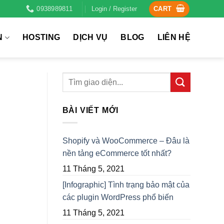
0938989811
Login / Register
CART
N
HOSTING
DỊCH VỤ
BLOG
LIÊN HỆ
BÀI VIẾT MỚI
Shopify và WooCommerce – Đâu là
nền tảng eCommerce tốt nhất?
11 Tháng 5, 2021
[Infographic] Tình trạng bảo mật của
các plugin WordPress phổ biến
11 Tháng 5, 2021