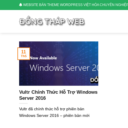
Skip
WEBSITE BÁN THEME WORDPRESS VIỆT HÓA CHUYÊN NGHIỆ
to
content
11
Th5
Vultr Chính Thức Hỗ Trợ Windows
Server 2016
Vultr đã chính thức hỗ trợ phiên bản
Windows Server 2016 – phiên bản mới