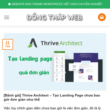
Skip
WEBSITE BÁN THEME WORDPRESS VIỆT HÓA CHUYÊN NGHIỆP
to
content
11
Th5
[Đánh giá] Thrive Architect – Tạo Landing Page chưa bao
giờ đơn giản như thế
Việc tùy chỉnh giao diện chưa bao giờ là việc đơn giản, đó là lý