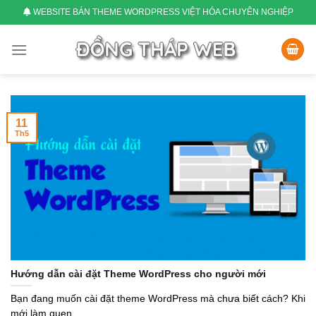
Skip
WEBSITE BÁN THEME WORDPRESS VIỆT HÓA CHUYÊN NGHIỆP
to
content
11
Th5
Hướng dẫn cài đặt Theme WordPress cho người mới
Bạn đang muốn cài đặt theme WordPress mà chưa biết cách? Khi
mới làm quen