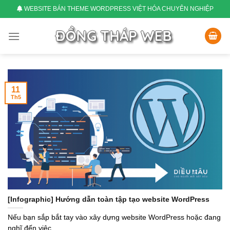
Skip
WEBSITE BÁN THEME WORDPRESS VIỆT HÓA CHUYÊN NGHIỆP
to
content
11
Th5
[Infographic] Hướng dẫn toàn tập tạo website WordPress
Nếu bạn sắp bắt tay vào xây dựng website WordPress hoặc đang
nghĩ đến việc