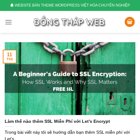
Skip
WEBSITE BÁN THEME WORDPRESS VIỆT HÓA CHUYÊN NGHIỆP
to
content
11
Th5
Làm thế nào thêm SSL Miễn Phí với Let’s Encrypt
Trong bài viết này tôi sẽ hướng dẫn bạn thêm SSL miễn phí với
Let’s