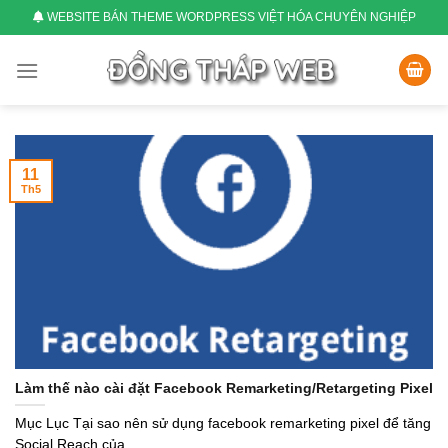
Skip
WEBSITE BÁN THEME WORDPRESS VIỆT HÓA CHUYÊN NGHIỆP
to
content
11
Th5
Làm thế nào cài đặt Facebook Remarketing/Retargeting Pixel
Mục Lục Tại sao nên sử dụng facebook remarketing pixel để tăng
Social Reach của