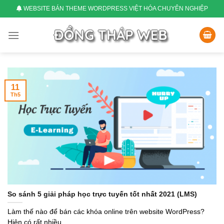
Skip
WEBSITE BÁN THEME WORDPRESS VIỆT HÓA CHUYÊN NGHIỆP
to
content
11
Th5
So sánh 5 giải pháp học trực tuyến tốt nhất 2021 (LMS)
Làm thế nào để bán các khóa online trên website WordPress?
Hiện có rất nhiều