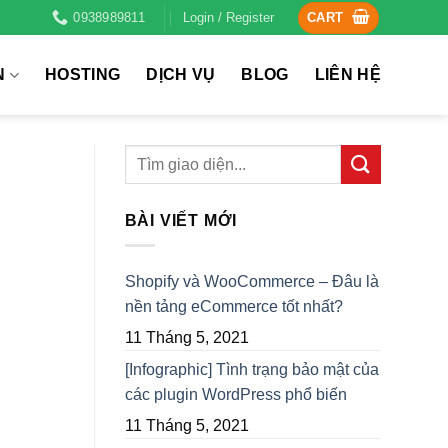
0938989811
Login / Register
CART
N
HOSTING
DỊCH VỤ
BLOG
LIÊN HỆ
BÀI VIẾT MỚI
Shopify và WooCommerce – Đâu là
nền tảng eCommerce tốt nhất?
11 Tháng 5, 2021
[Infographic] Tình trạng bảo mật của
các plugin WordPress phổ biến
11 Tháng 5, 2021