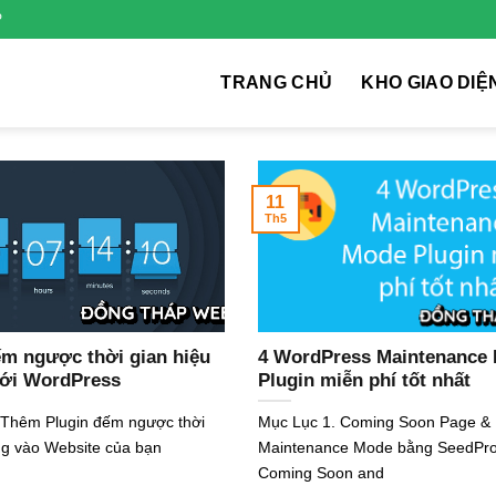
P
TRANG CHỦ
KHO GIAO DIỆ
11
Th5
ếm ngược thời gian hiệu
4 WordPress Maintenance
với WordPress
Plugin miễn phí tốt nhất
 Thêm Plugin đếm ngược thời
Mục Lục 1. Coming Soon Page &
ng vào Website của bạn
Maintenance Mode bằng SeedPro
Coming Soon and