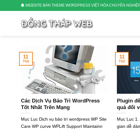
Skip
WEBSITE BÁN THEME WORDPRESS VIỆT HÓA CHUYÊN NGHIỆ
to
content
11
11
Th5
Th5
Các Dịch Vụ Bảo Trì WordPress
Plugin đ
Tốt Nhất Trên Mạng
quả đối 
Mục Lục Dịch vụ bảo trì wordpress WP Site
Mục Lục 1.
Care WP curve WPLift Support Maintainn
gian dễ dà