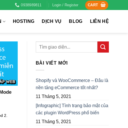
0938989811
Login / Register
CART
N
HOSTING
DỊCH VỤ
BLOG
LIÊN HỆ
BÀI VIẾT MỚI
Shopify và WooCommerce – Đâu là
nền tảng eCommerce tốt nhất?
 Mode
11 Tháng 5, 2021
[Infographic] Tình trạng bảo mật của
các plugin WordPress phổ biến
d 2.
11 Tháng 5, 2021