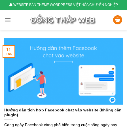
Skip
WEBSITE BÁN THEME WORDPRESS VIỆT HÓA CHUYÊN NGHIỆP
to
content
11
Th5
Hướng dẫn tích hợp Facebook chat vào website (không cần
plugin)
Càng ngày Facebook càng phổ biến trong cuộc sống ngày nay.