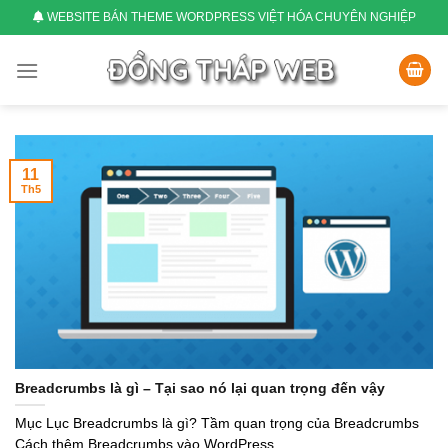
Skip
WEBSITE BÁN THEME WORDPRESS VIỆT HÓA CHUYÊN NGHIỆP
to
content
11
Th5
Breadcrumbs là gì – Tại sao nó lại quan trọng đến vậy
Mục Lục Breadcrumbs là gì? Tầm quan trọng của Breadcrumbs
Cách thêm Breadcrumbs vào WordPress