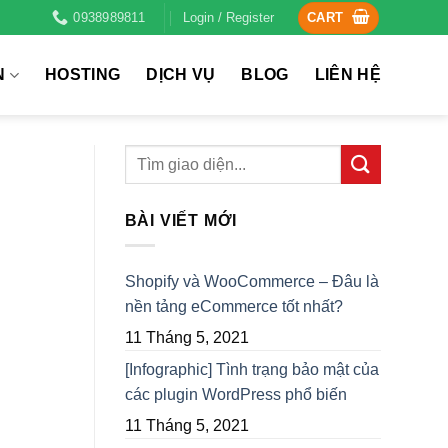
0938989811
Login / Register
CART
N
HOSTING
DỊCH VỤ
BLOG
LIÊN HỆ
BÀI VIẾT MỚI
Shopify và WooCommerce – Đâu là
nền tảng eCommerce tốt nhất?
11 Tháng 5, 2021
[Infographic] Tình trạng bảo mật của
các plugin WordPress phổ biến
11 Tháng 5, 2021