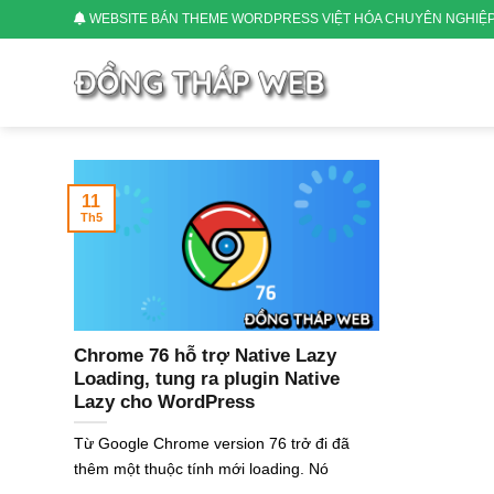
Skip
WEBSITE BÁN THEME WORDPRESS VIỆT HÓA CHUYÊN NGHIỆ
to
content
11
Th5
Chrome 76 hỗ trợ Native Lazy
Loading, tung ra plugin Native
Lazy cho WordPress
Từ Google Chrome version 76 trở đi đã
thêm một thuộc tính mới loading. Nó