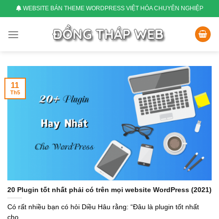
Skip
WEBSITE BÁN THEME WORDPRESS VIỆT HÓA CHUYÊN NGHIỆP
to
content
11
Th5
20 Plugin tốt nhất phải có trên mọi website WordPress (2021)
Có rất nhiều bạn có hỏi Diều Hâu rằng: “Đâu là plugin tốt nhất
cho