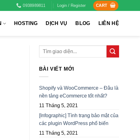
0938989811
Login / Register
CART
N
HOSTING
DỊCH VỤ
BLOG
LIÊN HỆ
BÀI VIẾT MỚI
Shopify và WooCommerce – Đâu là
nền tảng eCommerce tốt nhất?
11 Tháng 5, 2021
[Infographic] Tình trạng bảo mật của
các plugin WordPress phổ biến
11 Tháng 5, 2021