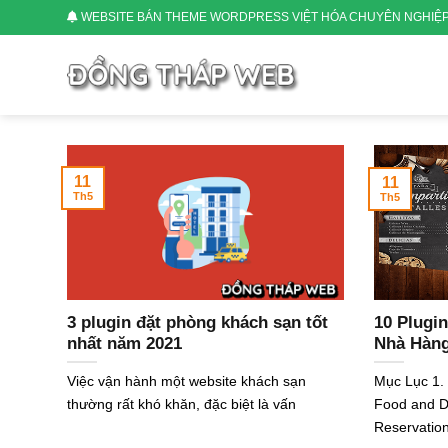
Skip
WEBSITE BÁN THEME WORDPRESS VIỆT HÓA CHUYÊN NGHIỆ
to
content
11
11
Th5
Th5
3 plugin đặt phòng khách sạn tốt
10 Plugin
nhất năm 2021
Nhà Hàng
Việc vận hành một website khách sạn
Mục Lục 1.
thường rất khó khăn, đặc biệt là vấn
Food and D
Reservation