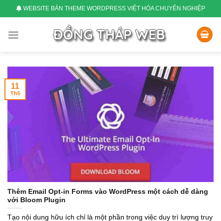
Skip
WEBSITE BÁN THEME WORDPRESS VIỆT HÓA CHUYÊN NGHIỆP
to
content
11
Th5
Thêm Email Opt-in Forms vào WordPress một cách dễ dàng
với Bloom Plugin
Tạo nội dung hữu ích chỉ là một phần trong việc duy trì lượng truy