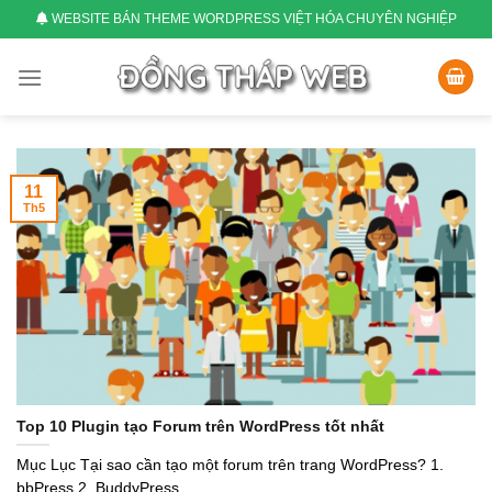
Skip
WEBSITE BÁN THEME WORDPRESS VIỆT HÓA CHUYÊN NGHIỆP
to
content
11
Th5
Top 10 Plugin tạo Forum trên WordPress tốt nhất
Mục Lục Tại sao cần tạo một forum trên trang WordPress? 1.
bbPress 2. BuddyPress