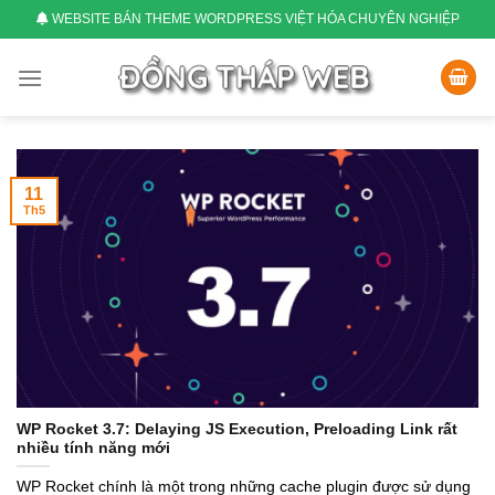
Skip
WEBSITE BÁN THEME WORDPRESS VIỆT HÓA CHUYÊN NGHIỆP
to
content
11
Th5
WP Rocket 3.7: Delaying JS Execution, Preloading Link rất
nhiều tính năng mới
WP Rocket chính là một trong những cache plugin được sử dụng