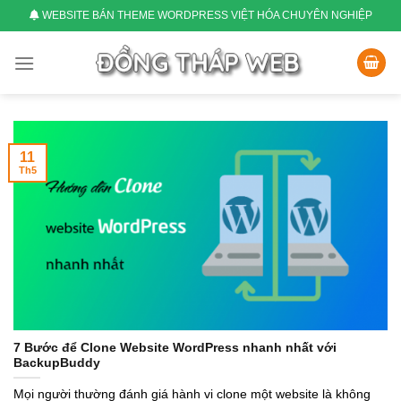
Skip
WEBSITE BÁN THEME WORDPRESS VIỆT HÓA CHUYÊN NGHIỆP
to
content
11
Th5
7 Bước để Clone Website WordPress nhanh nhất với
BackupBuddy
Mọi người thường đánh giá hành vi clone một website là không