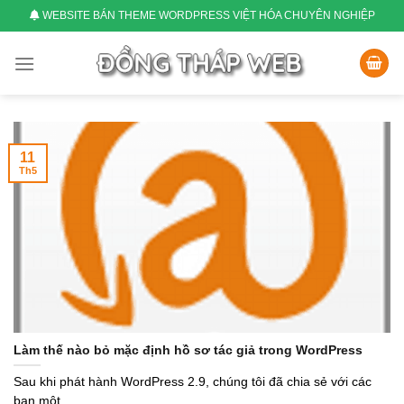
Skip
WEBSITE BÁN THEME WORDPRESS VIỆT HÓA CHUYÊN NGHIỆP
to
content
11
Th5
Làm thế nào bỏ mặc định hồ sơ tác giả trong WordPress
Sau khi phát hành WordPress 2.9, chúng tôi đã chia sẻ với các
bạn một