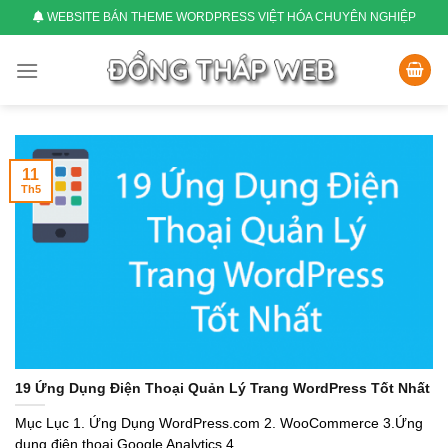
Skip
WEBSITE BÁN THEME WORDPRESS VIỆT HÓA CHUYÊN NGHIỆP
to
content
11
Th5
19 Ứng Dụng Điện Thoại Quản Lý Trang WordPress Tốt Nhất
Mục Lục 1. Ứng Dụng WordPress.com 2. WooCommerce 3.Ứng
dụng điện thoại Google Analytics 4.