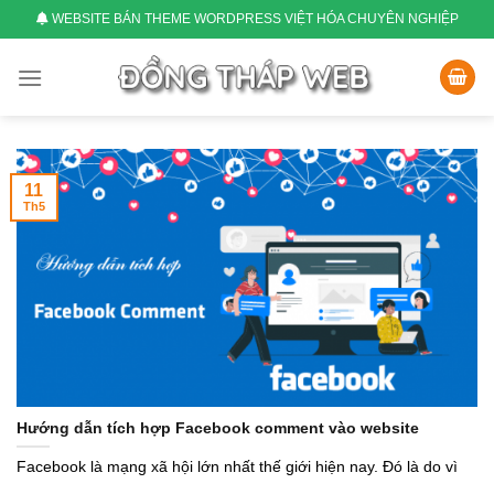
Skip
WEBSITE BÁN THEME WORDPRESS VIỆT HÓA CHUYÊN NGHIỆP
to
content
11
Th5
Hướng dẫn tích hợp Facebook comment vào website
Facebook là mạng xã hội lớn nhất thế giới hiện nay. Đó là do vì