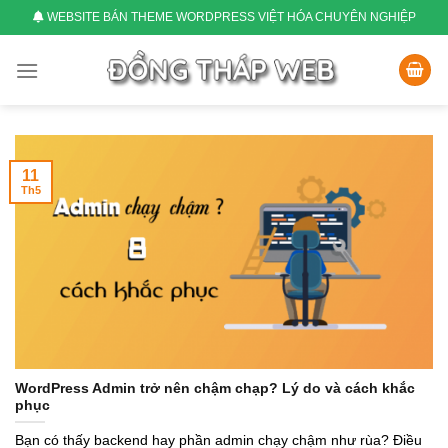
Skip
WEBSITE BÁN THEME WORDPRESS VIỆT HÓA CHUYÊN NGHIỆP
to
content
11
Th5
WordPress Admin trở nên chậm chạp? Lý do và cách khắc
phục
Bạn có thấy backend hay phần admin chạy chậm như rùa? Điều