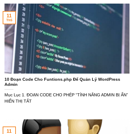
11
Th5
10 Đoạn Code Cho Funtions.php Để Quản Lý WordPress
Admin
Mục Lục 1. ĐOẠN CODE CHO PHÉP “TÍNH NĂNG ADMIN BỊ ẨN”
HIỂN THỊ TẤT
11